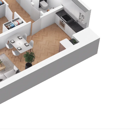
j Partnerów we wskazanych powyżej celach.
Wyrażenie zgody j
any ustawień dotyczących plików cookie w każdej chwili za po
dostępnego z poziomu
Polityki prywatności – pliki cookie
.
 wybory dotyczące plików cookie i udzielić zgody na wyko
ych przez Ciebie celach poprzez wybranie opcji „Dostosuj w