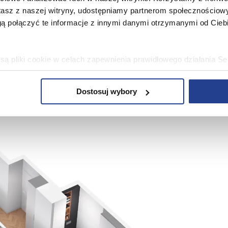
stasz z naszej witryny, udostępniamy partnerom społecznościo
ą połączyć te informacje z innymi danymi otrzymanymi od Cie
Plan mieszkania 1/135
ą pliki cookie w celach zapewnienia prawidłowego działania Se
4 pokoje 67,23 m²
a ustawień i wszelkich wyborów dokonywanych w Serwisie, pop
w jaki sposób użytkownicy korzystają z Serwisu, ulepszania Se
Dostosuj wybory
encji użytkowników, tworzenia statystyk użytkowania Serwisu or
bowe, pozyskane w związku z wykorzystywaniem plików cookie 
ko usługodawcę Serwisu w ww. celach oraz mogą być również pr
ku z powyższym użytkownik ma prawo do dostępu do swoich da
raniczenia przetwarzania, wniesienia sprzeciwu wobec przetwarz
sa Urzędu Ochrony Danych Osobowych. Szczegółowe informacje 
e oraz inne informacje dotyczące prywatności związane z korz
 pliki cookie
.
 się” wyrażasz zgodę na wykorzystywanie w Serwisie wszys