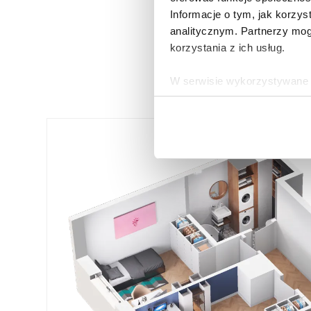
Informacje o tym, jak korzy
analitycznym. Partnerzy mog
korzystania z ich usług.
W serwisie wykorzystywane s
wybranych przez użytkownik
zbierania informacji o tym, 
działania Serwisu do prefer
Informacje, w tym dane oso
przez Spravia Sp. z o.o. ja
Spravia Sp. z o.o. W związ
sprostowania, usunięcia, og
wniesienia skargi do Preze
wykorzystywanych w Serwisi
są w
Polityce prywatności –
Wybierając opcję „Zgadzam