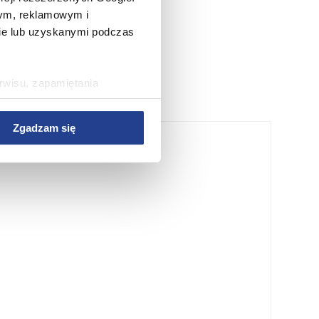
wym, reklamowym i
bie lub uzyskanymi podczas
rwisu, zapamiętania
rawy wydajności Serwisu,
rwisu, dostosowywania
Zgadzam się
az w celach marketingowych.
w Serwisie, przetwarzane są
zetwarzane przez Partnerów
nych osobowych, ich
ania, a także prawo do
o plikach cookie
ystaniem z Serwisu dostępne
tkich plików cookie przez