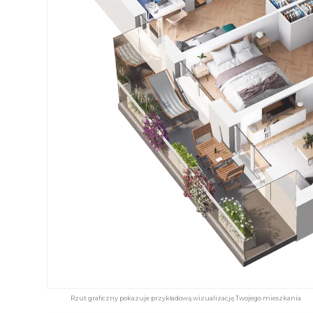
Spravia Sp. z o.o. oraz je
wycofać zgodę i dokonać zmi
„Ustawienia plików cookie” 
Możesz również dostosować
w Serwisie tylko w wybran
Rzut graficzny pokazuje przykładową wizualizację Twojego mieszkania