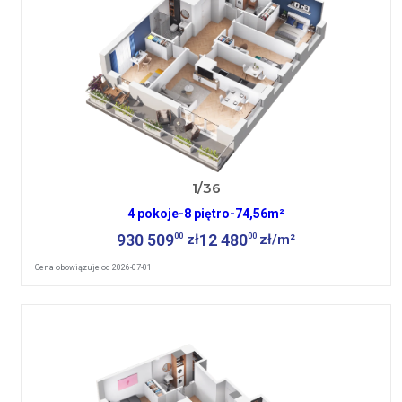
1/36
4 pokoje
-
8 piętro
-
74,56m²
930 509
12 480
00
00
zł
zł/m²
Cena obowiązuje od 2026-07-01