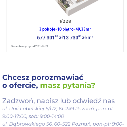
1/228
3 pokoje
-
10 piętro
-
49,33m²
677 301
13 730
00
00
zł
zł/m²
Cena obowiązuje od 2025-09-09
Chcesz porozmawiać
o ofercie,
masz pytania?
Zadzwoń, napisz lub odwiedź nas
ul. Unii Lubelskiej 6/U2, 61-249 Poznań,
pon-pt:
9:00-17:00, sob: 9:00-14:00
ul. Dąbrowskiego 56, 60-522 Poznań,
pon-pt: 9:00-