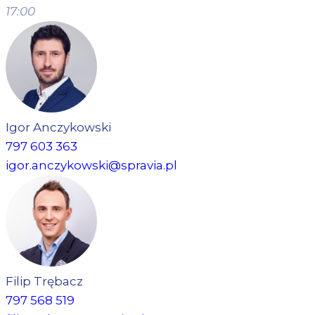
17:00
Igor Anczykowski
797 603 363
igor.anczykowski@spravia.pl
Filip Trębacz
797 568 519