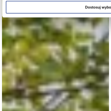
Informacje, w tym dane osobowe, pozyskane w związku z w
Dostosuj wybo
przetwarzane są przez Spravia Sp. z o.o. jako usługodawc
przetwarzane przez Partnerów Spravia Sp. z o.o. W związ
do swoich danych osobowych, ich sprostowania, usunięcia, 
wobec przetwarzania, a także prawo do wniesienia skargi
Szczegółowe informacje o plikach cookie wykorzystywanych
prywatności związane z korzystaniem z Serwisu dostępne 
Wybierając opcję „Zgadzam się” wyrażasz zgodę na wyk
cookie przez Spravia Sp. z o.o. oraz jej Partnerów we w
dobrowolne. Możesz wycofać zgodę i dokonać zmiany ustawi
pośrednictwem panelu „Ustawienia plików cookie” dostępne
Możesz również dostosować wybory dotyczące plików co
plików cookie w Serwisie tylko w wybranych przez Ciebi
wybory”.