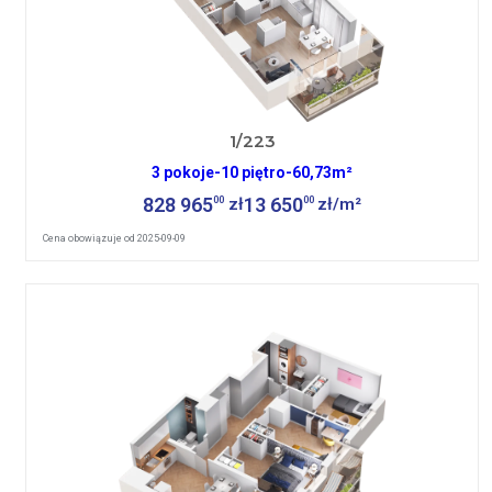
1/223
3 pokoje
-
10 piętro
-
60,73m²
828 965
13 650
00
00
zł
zł/m²
Cena obowiązuje od 2025-09-09