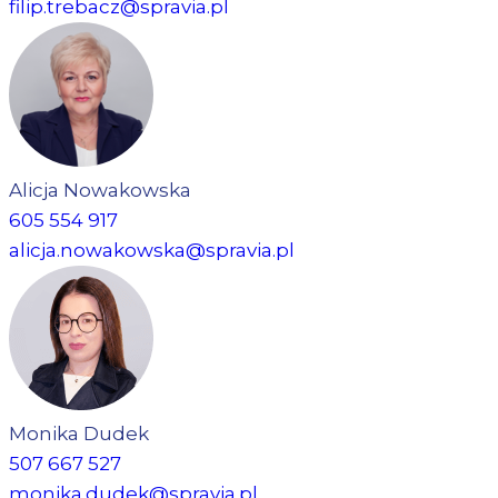
filip.trebacz@spravia.pl
Alicja Nowakowska
605 554 917
alicja.nowakowska@spravia.pl
Monika Dudek
507 667 527
monika.dudek@spravia.pl