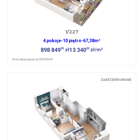
1/227
4 pokoje
-
10 piętro
-
67,38m²
898 849
13 340
00
00
zł
zł/m²
Cena obowiązuje od 2025-09-09
ZAREZERWOWANE