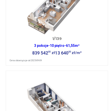
1/139
3 pokoje
-
10 piętro
-
61,55m²
839 542
13 640
00
00
zł
zł/m²
Cena obowiązuje od 2025-09-09