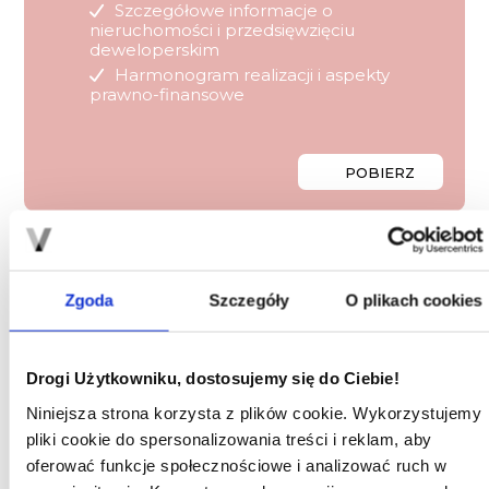
Szczegółowe informacje o
nieruchomości i przedsięwzięciu
deweloperskim
Harmonogram realizacji i aspekty
prawno-finansowe
POBIERZ
Zgoda
Szczegóły
O plikach cookies
Inne świadczenie pieniężne
O ile Deweloper wykonał swe zobowiązania zgodnie z treścią
Drogi Użytkowniku, dostosujemy się do Ciebie!
umowy deweloperskiej lub umowy, o której mowa w art. 2 ust.
1 pkt 2, 3 lub 5 ustawy z dnia 20 maja 2021 r. o ochronie praw
Niniejsza strona korzysta z plików cookie. Wykorzystujemy
nabywcy lokalu mieszkalnego lub domu jednorodzinnego
pliki cookie do spersonalizowania treści i reklam, aby
oraz Deweloperskim Funduszu Gwarancyjnym, od dnia
Przejęcia/przekazania, nie później jednak niż od dnia
oferować funkcje społecznościowe i analizować ruch w
określonego w umowie jako termin dokonania