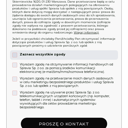
Skierniewicka 16/20, 01-230 Warszawa. Dane przetwarzane będą w celu
prowadzenia działań marketingowych polegających na oferowaniu
produktów i usług spółki Spravia lub spółek z nią powiązanych. Osoby,
których dane dotyczą mogą skorzystać z następujących praw: prawa do
żądania dostępu do swoich danych osobowych oraz do ich sprostowania,
usunięcia lub ograniczenia przetwarzania, prawa do przenoszenia
danych, prawa do cofnięcia zgody w dowolnym momencie (cofnięcie
zgody nie wpływa na zgodność z prawem przetwarzania, którego
dokonano na podstawie zgody przed jej cofnięciem) oraz prawa
wniesienia skargi do organu nadzorczego.
Więcej informacji
Jeżeli w przyszłości chciałaby Pani/chciałby Pan otrzymywać informacje
dotyczące produktów i usług Spravia Sp. z o.o. lub spółek z nią
powiązanych prosimy o udzielenie poniższych zgód:
Zaznacz wszystkie zgody
Wyrażam zgodę na otrzymywanie informacji handlowych od
Spravia Sp. z o.o. za pomocą środków komunikacji
elektronicznej (e-mail/sms/mms/rozmowa telefoniczna).
Wyrażam zgodę na przetwarzanie moich danych osobowych
w celu marketingu bezpośredniego produktów i usług Spravia
Sp. z o.o. lub spółek z nią powiązanych.
Wyrażam zgodę na używanie przez Spravia Sp. z o.o.
telekomunikacyjnych urządzeń końcowych (np. komputer,
telefon, tablet i inne) i automatycznych systemów
wywołujących dla celów prowadzenia marketingu
bezpośredniego.