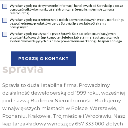
Wyrażam zgodę na otrzymywanie informacji handlowych od Spravia Sp. z o.o. za
pomocą środków komunikacji elektronicznej (e-mail/sms/mms/rozmowa
telefoniczna).
Wyrażam zgodę na przetwarzanie moich danych osobowych w celu marketingu
bezpośredniego produktów i usług Spravia Sp. z o.o. lub spółek z nią
powiązanych.
Wyrażam zgodę na używanie przez Spravia Sp. z o.o. telekomunikacyjnych
urządzeń końcowych (np. komputer, telefon, tablet i inne) i automatycznych
systemów wywołujących dla celów prowadzenia marketingu bezpośredniego.
Spravia to duża i stabilna firma. Prowadzimy
działalność deweloperską od 1999 roku, wcześniej
pod nazwą Budimex Nieruchomości. Budujemy
w największych miastach w Polsce: Warszawie,
Poznaniu, Krakowie, Trójmieście i Wrocławiu. Nasz
kapitał zakładowy wynoszący 657 333 000 złotych