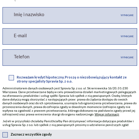
Imię i nazwisko
WYMAGANE
E-mail
WYMAGANE
Telefon
WYMAGANE
Rozważam kredyt hipoteczny. Proszę o niezobowiązujący kontakt ze
strony specjalisty Spravia Sp. z o.o.
Administratorem danych osobowych jest Spravia Sp. z o.o. ul. Skierniewicka 16/20, 01-230
Warszawa. Dane przetwarzane będą w celu prowadzenia działań marketingowych polegających
na oferowaniu produktów i usług spółki Spravia lub spółek z nią powiązanych. Osoby, których
dane dotyczą mogą skorzystać z następujących praw: prawa do żądania dostępu do swoich
danych osobowych oraz do ich sprostowania, usunięcia lub ograniczenia przetwarzania, prawa do
przenoszenia danych, prawa do cofnięcia zgody w dowolnym momencie (cofnięcie zgody nie
wpływa na zgodność z prawem przetwarzania, którego dokonano na podstawie zgody przed jej
cofnięciem) oraz prawa wniesienia skargi do organu nadzorczego.
Więcej informacji
Jeżeli w przyszłości chciałaby Pani/chciałby Pan otrzymywać informacje dotyczące produktów i
usług Spravia Sp. z o.o. lub spółek z nią powiązanych prosimy o udzielenie poniższych zgód:
Zaznacz wszystkie zgody