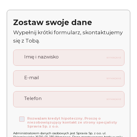
Zostaw swoje dane
Wypełnij krótki formularz, skontaktujemy
się z Tobą.
Imię i nazwisko
WYMAGANE
E-mail
WYMAGANE
Telefon
WYMAGANE
Rozważam kredyt hipoteczny. Proszę o
niezobowiązujący kontakt ze strony specjalisty
Spravia Sp. z o.o.
Administratorem danych osobowych jest Spravia Sp. z o.o. ul.
Skierniewicka 16/20, 01-230 Warszawa. Dane przetwarzane będą w celu