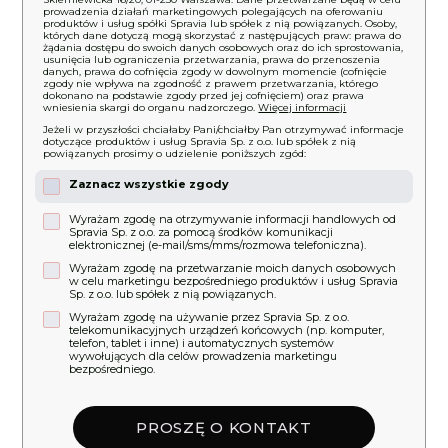
prowadzenia działań marketingowych polegających na oferowaniu
produktów i usług spółki Spravia lub spółek z nią powiązanych. Osoby,
których dane dotyczą mogą skorzystać z następujących praw: prawa do
żądania dostępu do swoich danych osobowych oraz do ich sprostowania,
usunięcia lub ograniczenia przetwarzania, prawa do przenoszenia
danych, prawa do cofnięcia zgody w dowolnym momencie (cofnięcie
zgody nie wpływa na zgodność z prawem przetwarzania, którego
dokonano na podstawie zgody przed jej cofnięciem) oraz prawa
wniesienia skargi do organu nadzorczego.
Więcej informacji
Jeżeli w przyszłości chciałaby Pani/chciałby Pan otrzymywać informacje
dotyczące produktów i usług Spravia Sp. z o.o. lub spółek z nią
powiązanych prosimy o udzielenie poniższych zgód:
Zaznacz wszystkie zgody
Wyrażam zgodę na otrzymywanie informacji handlowych od
Spravia Sp. z o.o. za pomocą środków komunikacji
elektronicznej (e-mail/sms/mms/rozmowa telefoniczna).
Wyrażam zgodę na przetwarzanie moich danych osobowych
w celu marketingu bezpośredniego produktów i usług Spravia
Sp. z o.o. lub spółek z nią powiązanych.
Wyrażam zgodę na używanie przez Spravia Sp. z o.o.
telekomunikacyjnych urządzeń końcowych (np. komputer,
telefon, tablet i inne) i automatycznych systemów
wywołujących dla celów prowadzenia marketingu
bezpośredniego.