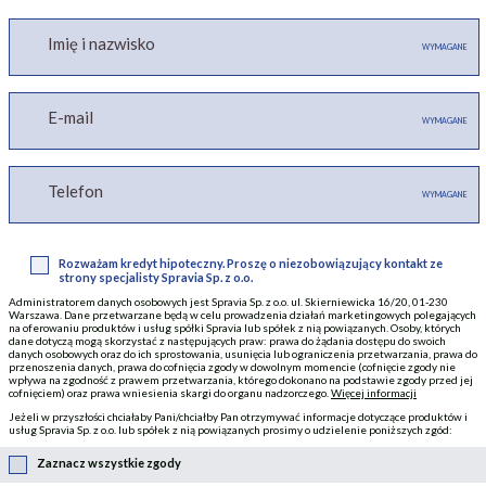
Imię i nazwisko
WYMAGANE
E-mail
WYMAGANE
Telefon
WYMAGANE
Rozważam kredyt hipoteczny. Proszę o niezobowiązujący kontakt ze
strony specjalisty Spravia Sp. z o.o.
Administratorem danych osobowych jest Spravia Sp. z o.o. ul. Skierniewicka 16/20, 01-230
Warszawa. Dane przetwarzane będą w celu prowadzenia działań marketingowych polegających
na oferowaniu produktów i usług spółki Spravia lub spółek z nią powiązanych. Osoby, których
dane dotyczą mogą skorzystać z następujących praw: prawa do żądania dostępu do swoich
danych osobowych oraz do ich sprostowania, usunięcia lub ograniczenia przetwarzania, prawa do
przenoszenia danych, prawa do cofnięcia zgody w dowolnym momencie (cofnięcie zgody nie
wpływa na zgodność z prawem przetwarzania, którego dokonano na podstawie zgody przed jej
cofnięciem) oraz prawa wniesienia skargi do organu nadzorczego.
Więcej informacji
Jeżeli w przyszłości chciałaby Pani/chciałby Pan otrzymywać informacje dotyczące produktów i
usług Spravia Sp. z o.o. lub spółek z nią powiązanych prosimy o udzielenie poniższych zgód:
Zaznacz wszystkie zgody