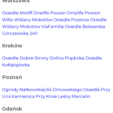
Warszawa
Osiedle Motiff
Onelife Powsin
Onlylife Powsin
Wille Wiślany Mokotów
Osiedle Prystora
Osiedle
Wiślany Mokotów
ViaFamilia
Osiedle Bokserska
Górczewska 240
Kraków
Osiedle Dobre Strony
Dolina Prądnika
Osiedle
Kołłątajówka
Poznań
Ogrody Nałkowskiej
64 Dmowskiego
Osiedle Przy
Unii
Kamienica Przy Kinie
Leśny Marcelin
Gdańsk