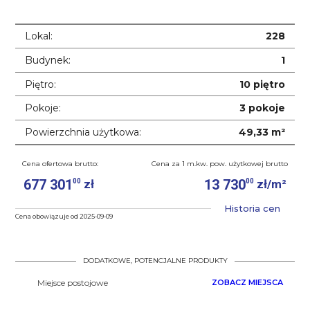
Lokal:
228
Budynek:
1
Piętro:
10 piętro
Pokoje:
3 pokoje
Powierzchnia użytkowa:
49,33 m²
Cena ofertowa brutto:
Cena za 1 m.kw. pow. użytkowej brutto
677 301
13 730
00
00
zł
zł/m²
Historia cen
Cena obowiązuje od 2025-09-09
DODATKOWE, POTENCJALNE PRODUKTY
Miejsce postojowe
ZOBACZ MIEJSCA