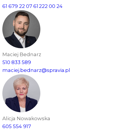
są przez Spravia Sp. z o.o. jako usługodawcę Serwisu w
61 679 22 07
61 222 00 24
ww. celach oraz mogą być również przetwarzane przez
Partnerów Spravia Sp. z o.o. W związku z powyższym
użytkownik ma prawo do dostępu do swoich danych
osobowych, ich sprostowania, usunięcia, ograniczenia
przetwarzania, wniesienia sprzeciwu wobec przetwarzania,
a także prawo do wniesienia skargi do Prezesa Urzędu
Ochrony Danych Osobowych. Szczegółowe informacje o
Maciej Bednarz
plikach cookie wykorzystywanych w Serwisie oraz inne
510 833 589
informacje dotyczące prywatności związane z
maciej.bednarz@spravia.pl
korzystaniem z Serwisu dostępne są w
Polityce
prywatności – pliki cookie
.
Wybierając opcję „Zgadzam się” wyrażasz zgodę na
wykorzystywanie w Serwisie wszystkich plików cookie
przez Spravia Sp. z o.o. oraz jej Partnerów we
wskazanych powyżej celach.
Wyrażenie zgody jest
Alicja Nowakowska
dobrowolne. Możesz wycofać zgodę i dokonać zmiany
605 554 917
ustawień dotyczących plików cookie w każdej chwili za