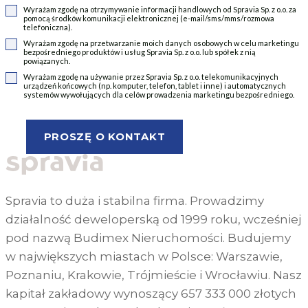
Wyrażam zgodę na otrzymywanie informacji handlowych od Spravia Sp. z o.o. za
pomocą środków komunikacji elektronicznej (e-mail/sms/mms/rozmowa
telefoniczna).
Wyrażam zgodę na przetwarzanie moich danych osobowych w celu marketingu
bezpośredniego produktów i usług Spravia Sp. z o.o. lub spółek z nią
powiązanych.
Wyrażam zgodę na używanie przez Spravia Sp. z o.o. telekomunikacyjnych
urządzeń końcowych (np. komputer, telefon, tablet i inne) i automatycznych
systemów wywołujących dla celów prowadzenia marketingu bezpośredniego.
Spravia to duża i stabilna firma. Prowadzimy
działalność deweloperską od 1999 roku, wcześniej
pod nazwą Budimex Nieruchomości. Budujemy
w największych miastach w Polsce: Warszawie,
Poznaniu, Krakowie, Trójmieście i Wrocławiu. Nasz
kapitał zakładowy wynoszący 657 333 000 złotych